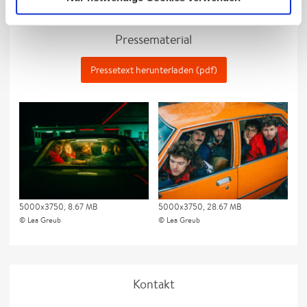
Pressematerial
Pressetext herunterladen (pdf)
5000x3750, 8.67 MB
5000x3750, 28.67 MB
Lea Greub
Lea Greub
Kontakt