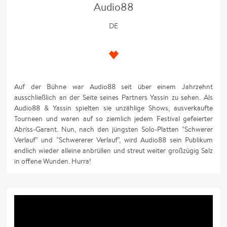
Audio88
DE
Auf der Bühne war Audio88 seit über einem Jahrzehnt
ausschließlich an der Seite seines Partners Yassin zu sehen. Als
Audio88 & Yassin spielten sie unzählige Shows, ausverkaufte
Tourneen und waren auf so ziemlich jedem Festival gefeierter
Abriss-Garant. Nun, nach den jüngsten Solo-Platten "Schwerer
Verlauf" und "Schwererer Verlauf", wird Audio88 sein Publikum
endlich wieder alleine anbrüllen und streut weiter großzügig Salz
in offene Wunden. Hurra!