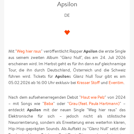
Apsilon
DE
Mit "
Weg hier raus
" veröffentlicht Rapper
Apsilon
die erste Single
aus seinem zweiten Album "Glanz Null", das am 24. Juli 2026
erscheinen wird. Im Herbst geht es für ihn dann auf gleichnamige
Tour, die ihn durch Deutschland, Österreich und die Schweiz
führen wird. Tickets für
Apsilon
s Glanz Null Tour gibt es am
05.02.2026 ab 16:00 Uhr exklusiv bei
Krasser Stoff
und
Eventim
.
Nach dem aufsehenerregenden Debüt "
Haut wie Pelz
" von 2024
– mit Songs wie "
Baba
" oder "
Grau (feat. Paula Hartmann)
" –
entdeckt
Apsilon
mit der neuen Single "Weg hier raus" das
Elektronische für sich – jedoch nicht als stilistische
Neuorientierung, sondern als Erweiterung eines weiterhin klaren,
Hip-Hop-geprägten Sounds. Als Auftakt zu "Glanz Null" setzt der