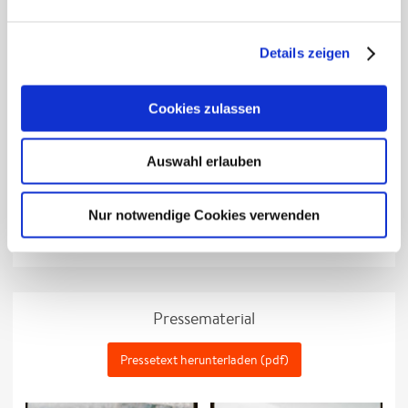
11.11.26
Münster
DE
Skaters
GCal
|
iCal
Tickets
Palace
12.11.26
Köln
DE
Carlswerk
GCal
|
iCal
ausverkauft
Details zeigen
Victoria
13.11.26
Köln
DE
Carlswerk
GCal
|
iCal
Tickets
Victoria
Cookies zulassen
14.11.26
Hannover
DE
Capitol
GCal
|
iCal
Tickets
16.11.26
Wiesbaden
DE
Schlachthof
GCal
|
iCal
Tickets
Auswahl erlauben
18.11.26
Berlin
DE
Columbiahalle
GCal
|
iCal
Tickets
19.11.26
Berlin
DE
Columbiahalle
GCal
|
iCal
ausverkauft
Nur notwendige Cookies verwenden
Termine abonnieren:
iCal
|
RSS
Pressematerial
Pressetext herunterladen (pdf)