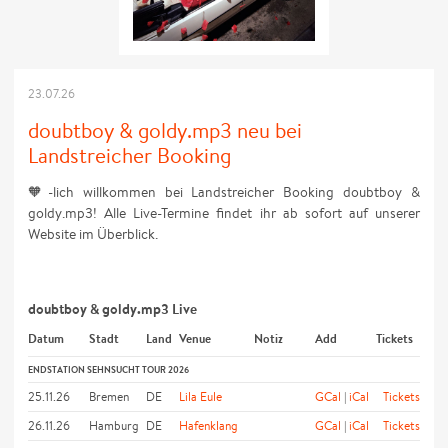
23.07.26
doubtboy & goldy.mp3 neu bei
Landstreicher Booking
🧡-lich willkommen bei Landstreicher Booking doubtboy &
goldy.mp3! Alle Live-Termine findet ihr ab sofort auf unserer
Website im Überblick.
doubtboy & goldy.mp3 Live
Datum
Stadt
Land
Venue
Notiz
Add
Tickets
ENDSTATION SEHNSUCHT TOUR 2026
25.11.26
Bremen
DE
Lila Eule
GCal
|
iCal
Tickets
26.11.26
Hamburg
DE
Hafenklang
GCal
|
iCal
Tickets