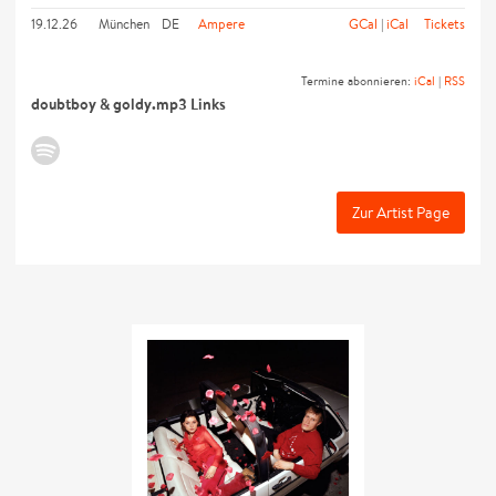
19.12.26
München
DE
Ampere
GCal
|
iCal
Tickets
Termine abonnieren:
iCal
|
RSS
doubtboy & goldy.mp3 Links
Zur Artist Page