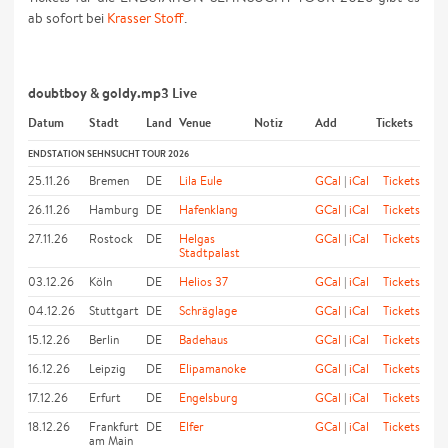
ab sofort bei
Krasser Stoff
.
doubtboy & goldy.mp3 Live
Datum
Stadt
Land
Venue
Notiz
Add
Tickets
ENDSTATION SEHNSUCHT TOUR 2026
25.11.26
Bremen
DE
Lila Eule
GCal
|
iCal
Tickets
26.11.26
Hamburg
DE
Hafenklang
GCal
|
iCal
Tickets
27.11.26
Rostock
DE
Helgas
GCal
|
iCal
Tickets
Stadtpalast
03.12.26
Köln
DE
Helios 37
GCal
|
iCal
Tickets
04.12.26
Stuttgart
DE
Schräglage
GCal
|
iCal
Tickets
15.12.26
Berlin
DE
Badehaus
GCal
|
iCal
Tickets
16.12.26
Leipzig
DE
Elipamanoke
GCal
|
iCal
Tickets
17.12.26
Erfurt
DE
Engelsburg
GCal
|
iCal
Tickets
18.12.26
Frankfurt
DE
Elfer
GCal
|
iCal
Tickets
am Main