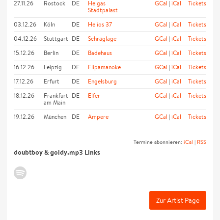
27.11.26
Rostock
DE
Helgas
GCal
|
iCal
Tickets
Stadtpalast
03.12.26
Köln
DE
Helios 37
GCal
|
iCal
Tickets
04.12.26
Stuttgart
DE
Schräglage
GCal
|
iCal
Tickets
15.12.26
Berlin
DE
Badehaus
GCal
|
iCal
Tickets
16.12.26
Leipzig
DE
Elipamanoke
GCal
|
iCal
Tickets
17.12.26
Erfurt
DE
Engelsburg
GCal
|
iCal
Tickets
18.12.26
Frankfurt
DE
Elfer
GCal
|
iCal
Tickets
am Main
19.12.26
München
DE
Ampere
GCal
|
iCal
Tickets
Termine abonnieren:
iCal
|
RSS
doubtboy & goldy.mp3 Links
Zur Artist Page