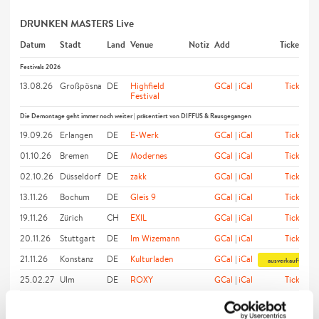
DRUNKEN MASTERS Live
Datum
Stadt
Land
Venue
Notiz
Add
Tickets
Festivals 2026
13.08.26
Großpösna
DE
Highfield
GCal
|
iCal
Tickets
Festival
Die Demontage geht immer noch weiter | präsentiert von DIFFUS & Rausgegangen
19.09.26
Erlangen
DE
E-Werk
GCal
|
iCal
Tickets
01.10.26
Bremen
DE
Modernes
GCal
|
iCal
Tickets
02.10.26
Düsseldorf
DE
zakk
GCal
|
iCal
Tickets
13.11.26
Bochum
DE
Gleis 9
GCal
|
iCal
Tickets
19.11.26
Zürich
CH
EXIL
GCal
|
iCal
Tickets
20.11.26
Stuttgart
DE
Im Wizemann
GCal
|
iCal
Tickets
21.11.26
Konstanz
DE
Kulturladen
GCal
|
iCal
ausverkauft
25.02.27
Ulm
DE
ROXY
GCal
|
iCal
Tickets
27.02.27
Freiburg
DE
KARREE
GCal
|
iCal
Tickets
im