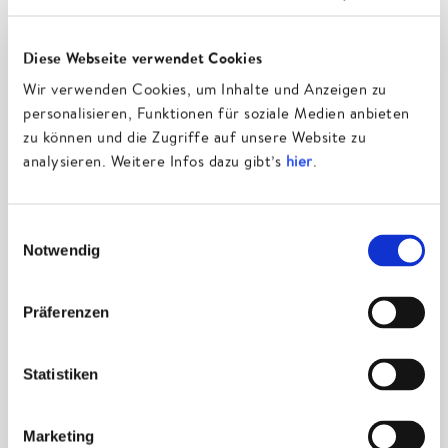
Breisgau
19.03.27
Wien
AT
Flex
GCal
|
iCal
Tickets
Diese Webseite verwendet Cookies
20.03.27
Würzburg
DE
Kurt &
GCal
|
iCal
ausverkauft
Komisch
Wir verwenden Cookies, um Inhalte und Anzeigen zu
16.04.27
Mannheim
DE
Alte
GCal
|
iCal
Tickets
personalisieren, Funktionen für soziale Medien anbieten
Feuerwache
zu können und die Zugriffe auf unsere Website zu
17.04.27
Mainz
DE
KUZ
GCal
|
iCal
Tickets
analysieren. Weitere Infos dazu gibt’s
hier
.
Kulturzentrum
20.05.27
Hannover
DE
Capitol
GCal
|
iCal
Tickets
21.05.27
Berlin
DE
Huxleys Neue
GCal
|
iCal
Tickets
Einwilligungsauswahl
Welt
Notwendig
Termine abonnieren:
iCal
|
RSS
DRUNKEN MASTERS Links
Präferenzen
H
Statistiken
Zur Artist Page
Marketing