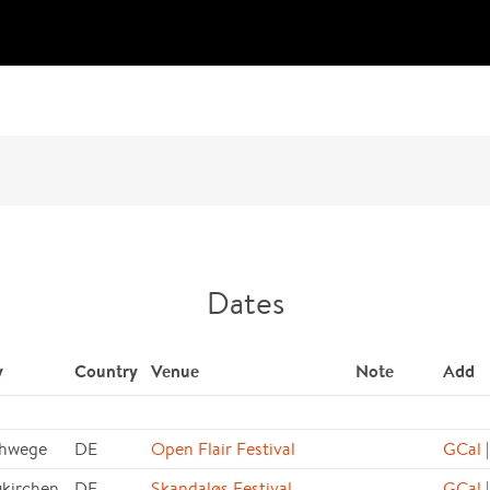
Dates
y
Country
Venue
Note
Add
hwege
DE
Open Flair Festival
GCal
|
kirchen
DE
Skandaløs Festival
GCal
|