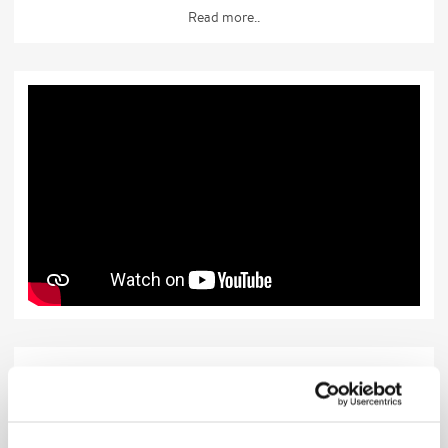
Read more..
Dates
Date
City
Country
Venue
Note
Add
Tickets